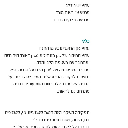
ערוץ ישיר ללב
מרגיע צ'י ראות מורד
מרגיעה צ'י קיבה מורד
כללי
ערוץ pc הראשי נובע מן החזה
ערוץ החיבור של pc מתחיל מ pc6 לאורך היד חזה 
ומתחבר עם מעטפת הלב והלב.
מרבית השפעותיה של pc6 הינם על החזה. היא 
נחשבת לנקודה הדיסטאלית המשפיעה ביותר על 
החזה. אל מעבר ללב, טווח השפעותיה בחזה 
מתרחב גם לריאות.
תפקידה העיקרי הינה הנעת סטגנציית צ'י, סטגנציית 
דם, וליחה, ויסות חוסר סדירות צ'י
בדרך כלל לא בשימוש לחיזוק חסר. אף על פי 