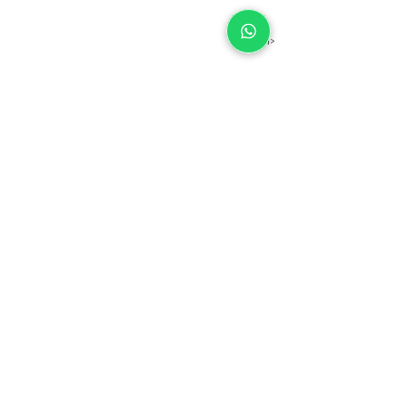
חזרה>
צרו קשר 050-7248101
או השאירו פרטים, ונחזור בהקדם
שלח/י