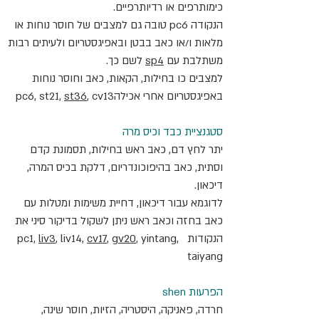
כימותרפים או רדיותרפיים.
הנקודה pc6 טובה גם למצבים של חוסר נוחות או 
מלאות ו/או כאב בבטן ובאפיגסטריום ולעיתים רבות 
משתלבת עם 
sp4
 לשם כך.
למצבים כו בחילות, הקאות, כאב וחוסר נוחות 
באפיגסטריום אחרי אכילהpc6, st21, 
, cv13
st36
סטגנציית כבד וכיס מרה
יתר לחץ דם, כאב ראש בחילות, תסמונת קדם 
וסתית, כאב בהיפוכונדריום, דלקת בכיס המרה, 
דיכאון. 
לדוגמא עבור דיכאון, דחיית משימות ומטלות עם 
כאב בחזה וכאב ראש ניתן לשקול בדיקור סיני את 
הנקודות  pc1, 
, yintang, 
gv20
, 
cv17
, liv14, 
liv3
taiyang
הפרעות shen
חרדה, פאניקה, היסטריה, הזיות, חוסר שינה, 