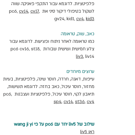
פלפיטציות. לדוגמא עבור התקפי פאניקה שווה 
לשקול בטיפולי דיקור סיני את pc6, 
, 
cv17
, 
cv14
gv24, kid1, 
cv4
, 
kid3
כאב, שוק, טראומה
כמו טראומה לאחר ניתוח ופציעות. לדוגמא עבור 
צלע חמישית ושישית שבורות pc6 cv16, st18, 
liv3
, liv14
ערוצים מיוחדים
עייפות, דאגה, חרדה, חוסר שינה, פלפיטציות, בעיות 
מחזור, חוסר עיכול, כאב בחזה. לדוגמא תשישות, 
תיאבון לקוי, חוסר עיכול, פלפיטציות ועצבנות pc6, 
sp4
, 
cv14
, 
st36
, 
cv4
שילוב של liv5 יחד עם pc6 על פי wang ji yi
ראו liv5