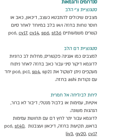
סנדרומים ודוגמאות
סטגנציית צ'י הלב
מצבים שיכולים להתבטא כעצב, דיכאון, כאב או 
חוסר נוחות בחזה ו/או בלב במיוחד לאחר סיום 
קשרים משמעותיים pc6, 
st36
, 
sp6
, 
cv14
, 
cv17
סטגנציית דם הלב
למצבים כמו אנגינה פקטוריס, מחלות לב כרוניות 
לדוגמא דיקור סיני עבור כאב בחזה לאחר ניתוח 
מעקפים ניתן לשקול את pc6, pc1, 
sp4
, sp21 יחד 
עם נקודות ashi בחזה.
ליחת לב/ליחה אל חמרית
איטיות, עמימות או בלבול מנטלי, דיבור לא ברור, 
הנהגות משונה. 
לדוגמא עבור יתר לחץ דם עם תחושת עמימות 
בראש, תקיעות בחזה, דיכאון ועצבנות pc6, 
, 
st40
liv3
, 
gv20
, 
cv17