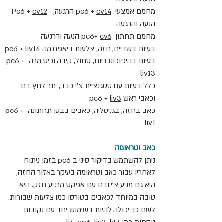
מחמם אמצעי  pc6 + 
cv14
 הרגעה,   Pc6 + 
cv12
הנעה והרגעה
מחמם תחתון  pc6+ 
cv6
 הנעה והרגעה
בעיות בשדיים, חזה, צלעות דיאפרגמה pc6 + liv14
בעיות בהיפוכונדריום, טחול, קיבה וכיס מרה pc6 + 
liv13
כלל בעיות עם סטגנציית צ'י כבד, יתר לחץ דם 
וכאבי ראש pc6 + 
liv3
כאב בחזה, בגניטליה, כאבים בבטן תחתונה pc6 + 
liv1
כאב וטראומה
ניתן להשתמש בדיקור סיני ב pc6 בזמן ניתוח 
לאחריו עבור כאב וטראומה בעיקר באזור החזה, 
היא גם מניע צ'י ודם עם אפקט מרגיע חזק. היא 
טובה במיוחד לכאבים בטורסו כמו צלעות שבורות. 
לשם כך יכולה להיות בשימוש יחד עם נקודות 