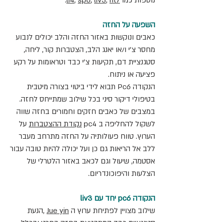
נוספות כמו 
ht7
, 
liv3
, 
sp6
, 
li4
.
השפעה על החזה
כאבים ונוקשות באזור החזה והלב יכולים לנבוע 
מחסר צ'י ו/או יאנג הלב, הצטברות קור, ליחה, 
סטגנציית דם, תקיעות צ'י כבד וטראומות על רקע 
פציעה או ניתוח. 
הנקודה Pc6 תבוא לידי ביטוי בצורה מיטבית 
בטיפולי דיקור סיני בכל שילוב שמתייחס לחזה. 
במצבים של כאבים חזקים וחמורים בחזה שווה 
לשקול להחליפה ב pc4 
נקודת ההצטברות
 על 
הערוץ. טווח פעולותיה על החזה מתרחב מעבר 
ללב אל הריאות גם כן ועל יכולה להיות טובה עבור 
אסטמה, שיעול וגם לכאב באזור הלטרלי של 
הצלעות והיפוכונדריום.
הנקודה pc6 יחד עם liv3
שילוב מצויין לפתיחת ערוץ ה 
Jue yin
 ,הנעת 