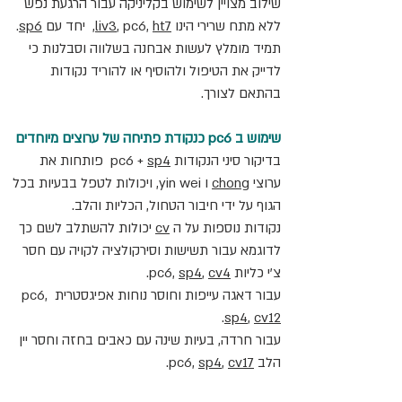
שילוב מצויין לשימוש בקליניקה עבור הרגעת נפש 
ללא מתח שרירי הינו 
ht7
, pc6, 
liv3
,  יחד עם 
sp6
. 
תמיד מומלץ לעשות אבחנה בשלווה וסבלנות כי 
לדייק את הטיפול ולהוסיף או להוריד נקודות 
בהתאם לצורך.
שימוש ב pc6 כנקודת פתיחה של ערוצים מיוחדים
בדיקור סיני הנקודות pc6 + 
sp4
  פותחות את 
ערוצי 
chong
 ו yin wei, ויכולות לטפל בבעיות בכל 
הגוף על ידי חיבור הטחול, הכליות והלב.
נקודות נוספות על ה 
cv
 יכולות להשתלב לשם כך 
לדוגמא עבור תשישות וסירקולציה לקויה עם חסר 
צ'י כליות pc6, 
cv4
, 
sp4
. 
עבור דאגה עייפות וחוסר נוחות אפיגסטרית pc6, 
. 
sp4
, 
cv12
עבור חרדה, בעיות שינה עם כאבים בחזה וחסר יין 
הלב pc6, 
cv17
, 
sp4
.