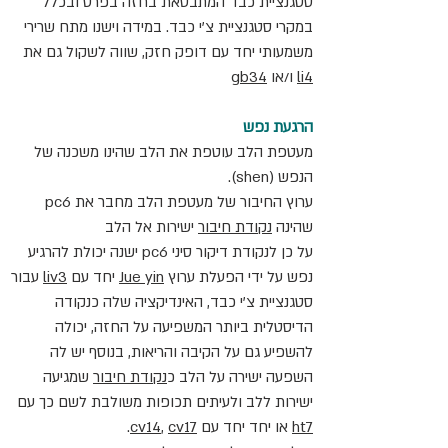
סטגנציית כבד המתבטאת בחזה בפרט ובכלל 
במקרי סטגנציית צ'י כבד. במידה וישנו מתח שרירי 
משמעותי יחד עם דופק חזק, שווה לשקול גם את 
li4
 ו/או 
gb34
הרגעת נפש
מעטפת הלב עוטפת את הלב שהינו משכנה של 
הנפש (shen). 
ערוץ החיבור של מעטפת הלב מחבר את pc6 
שהינה 
נקודת חיבור
 ישירות אל הלב
על כן לנקודת דיקור סיני pc6 ישנה יכולת להרגיע 
נפש על ידי הפעלת ערוץ 
Jue yin
 יחד עם 
liv3
 עבור 
סטגנציית צ'י כבד, האינדיקציה שלה כנקודה 
הדיסטלית ביותר המשפיעה על החזה, יכולה 
להשפיע גם על הקיבה והריאות, בנוסף יש לה 
השפעה ישירה על הלב כ
נקודת חיבור
 שמגיעה 
ישירות ללב ולעיתים תכופות משולבת 
לשם כך 
עם  
ht7
 או יחד יחד עם 
cv17
, 
cv14
.