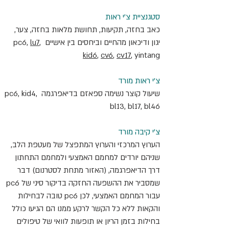
סטגנציית צ'י ראות
כאב בחזה, תקיעות, תחושת מלאות בחזה, צער, 
יגון ודיכאון מהחיים וביחסים בין אישיים pc6, 
, 
lu7
kid6
, 
cv6
, 
cv17
, yintang
צ'י ראות מורד
שיעול קוצר נשימה ספאזם בדיאפרגמה pc6, kid4, 
bl13, bl17, bl46
צ'י קיבה מורד
הערוץ המרכזי והערוץ המתפצל של מעטפת הלב, 
שניהם יורדים למחמם האמצעי ולמחמם התחתון 
דרך הדיאפרגמה, (האזור מתחת לסטרנום) דבר 
שמסביר את ההשפעה החזקה בדיקור סיני של pc6 
עבור המחמם האמצעי, לכן pc6 טובה לבחילות 
והקאות ללא כל הקשר לרקע ממנו הם הגיעו כולל 
בחילות בזמן הריון או תופעות לוואי של טיפולים 