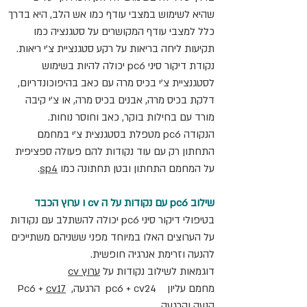
שהיא לשימוש במצבי עודף כמו אש הלב, היא בדרך 
כלל למצבי עודף המקושרים על סטגנציה כמו 
תקיעות ליחה בריאות על רקע סטגנציית צ'י ריאות.
נקודת דיקור סיני pc6 יכולה להיות בשימוש 
לסטגנציית צ'י בכיס מרה עם כאב בהיפוכונדריום, 
דלקת בכיס מרה, אבנים בכיס מרה, או צ'י קיבה 
מורד עם בחילות בוקר, כאב וחוסר נוחות.
הנקודה pc6 מטפלת בסטגנצית צ'י במחמם 
התחתון רק עם עוד נקודות להם פעולה ספציפית 
על המחמם התחתון ובטן תחתונה כמו 
sp4
.
שילוב pc6 עם נקודות על ה cv ו ערוץ הכבד
בטיפולי דיקור סיני pc6 יכולה להשתלב עם נקודות 
על הערוצים האלו במיוחד מפני ששניהם משתייכים 
להנעה וזרימת אנרגיה חופשית.
דוגמאות לשילוב נקודות על 
ערוץ cv
מחמם עליון    pc6 + cv24  הרגעה,  Pc6 + 
cv17
הנעה והרגעה