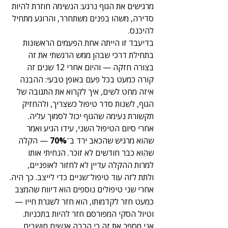
מרגישים את הגוף נרגע: הנשימה חוזרת להיות 
סדירה, משהו בפנים משתחרר, והרוגע מתחיל 
להיכנס.
בדיעבד זו הייתה אחת הפעמים הראשונות 
בתחילת דרכי שבהן ממש הרגשתי את זה 
בצורה חזקה — והיום אחרי 12 שנים זה 
קורה כמעט בכל פעם באופן טבעי: ההבנה 
איזה מחט לשים, איך לקרוא את התגובה של 
הגוף, לשנות סדר טיפול כשצריך, ולהחזיק 
תקשורת נעימה שהגוף יכול לסמוך עליה.
אחרי סיום הטיפול השני, עידו הגיע ואמר 
שהוא מרגיש שהכאב ירד ב־
70%
 — הקלה 
שהוא כבר חודשים לא זוכר. הנחיתי אותו 
למרות ההקלה עדיין לא לחזור לאופניים, 
ולתת לזה עוד טיפול־שניים כדי לייצב. כך היה.
אחרי שני טיפולים נוספים הוא דיווח שהמצב 
כמעט חזר לקדמותו, הוא חזר לשגרת חייו — 
וטיול הסקי המפורסם חזר להיות בתכניות.
אני מספר את זה כי הרבה אנשים חושבים 