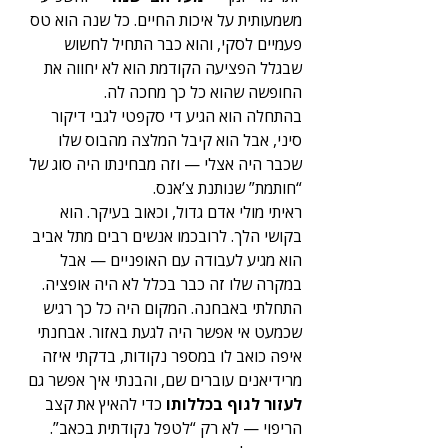
משמעותית על איכות החיים. כל שנה הוא טס 
פעמיים לסקי, והוא כבר התחיל לחשוש 
שבגלל הפציעה הקודמת הוא לא יחווה את 
החופשה שהוא כל כך מחכה לה.
בהתחלה הוא הגיע די סקפטי לגבי דיקור 
סיני, אבל הוא קיבל המלצה מהבוס שלו 
שכבר היה אצלי — וזה מבחינתו היה סוג של 
“חותמת” שנותנת צ’אנס.
ראיתי מולי אדם גדול, וכאוב בעיקר. הוא 
בקושי הלך. לרובכמו אנשים רבים מתל אביב 
הוא מגיע לעבודה עם האופניים — אבל 
במקרה שלו זה כבר בכלל לא היה אופציה.
התחלתי באבחנה. המקום היה כל כך רגיש 
שכמעט אי אפשר היה לגעת באזור. אבחנתי 
איפה כואב לו במספר נקודות, בדקתי איזה 
מרידיאנים עוברים שם, והבנתי איך אפשר גם 
לעזור לגוף בכללותו
 כדי להאיץ את קצב 
הריפוי — לא רק “לטפל נקודתית בכאב”.