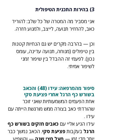
3) בהירות התכנית הטיפולית
אני מסביר מה המטרה של כל שלב: להוריד 
כאב, להחזיר תנועה, לייצב, ולמנוע חזרה.
וכן — בהרבה מקרים יש גם הנחיות קטנות 
בין טיפולים (מנוחה, תנועה עדינה, עומס 
נכון). לפעמי זה ההבדל בין שיפור זמני 
לשיפור אמיתי.
סיפור מהמרפאה: עידו (48) והכאב 
בשורש כף הרגל אחרי פציעת סקי
אחת הפעמים המשמעותיות שאני זוכר 
שהורדתי כאב בצורה ממש מורגשת הייתה עם 
עידו .
עידו הגיע אליי עם 
כאבים חזקים בשורש כף 
הרגל
 בעקבות 
פציעת סקי
. הכאב נמשך כבר 
יותר מדי זמן — 
מעל חצי שנה
 — והשפיע 