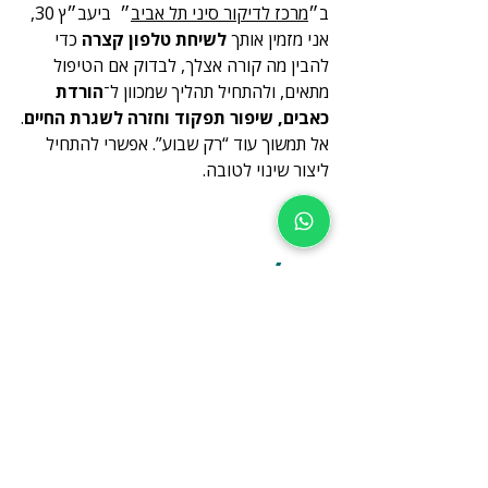
ב״
מרכז לדיקור סיני תל אביב
״  ביעב״ץ 30, 
אני מזמין אותך 
לשיחת טלפון קצרה
 כדי 
להבין מה קורה אצלך, לבדוק אם הטיפול 
מתאים, ולהתחיל תהליך שמכוון ל־
הורדת 
כאבים, שיפור תפקוד וחזרה לשגרת החיים
.
אל תמשוך עוד “רק שבוע”. אפשרי להתחיל 
ליצור שינוי לטובה.
צור/י קשר כעת
0507248101
או השאיר/י פרטים ואצור קשר בהקדם