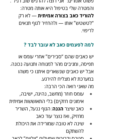
פשוט אומרים: “אני רוצה להרגיש שוב רגיל”. 
והמטרה שלי בטיפול היא אותה מטרה: 
להוריד כאב בצורה אמיתית
 — לא רק 
“לטשטש” אותו — ולהחזיר לגוף תנאים 
לריפוי.
למה לפעמים כאב לא עובר לבד ?
יש כאבים שהם “סבירים” אחרי עומס או 
תפיסה, ומגיבים מהר למנוחה ותנועה נכונה. 
אבל יש כאבים שנשארים איתנו כי משהו 
במערכת לא מצליח להירגע.
מה שאני רואה הכי הרבה:
עומס חוזר (מחשב, נהיגה, ישיבה, 
אימונים חזקים) בלי התאוששות אמיתית
כאב שיצר 
הגנה
: הגוף ננעל, השריר 
מחזיק, ואז נוצר עוד כאב
שינה לא טובה שמורידה את היכולת 
להשתקם
סטרס ודריכות שמעלים “ווליום” לכאב