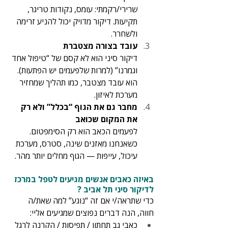
שרירי/רקמתי: עומס, נקודות טריגר, 
תקיעות. דיקור מדויק יכול להניע זרימה 
ולשחרר.
עובד בצורה מצטברת
דיקור סיני הוא לא קסם של “טיפול אחד 
וגמרנו” (למרות שלפעמים יש הפתעות). 
הוא עובד מצטבר, כמו תהליך שמחזיר 
מערכת לאיזון.
מחבר גם את הגוף “בכלל” ולא רק 
את המקום שכואב
לפעמים הכאב הוא רק הסימפטום. 
כשאנחנו מאזנים שינה, סטרס, מערכת 
עיכול, עייפות — הגוף מחלים יותר מהר.
באיזה כאבים אנשים מגיעים לטפל במרכז 
לדיקור סיני תל אביב ?
כדי שתראה/י אם זה “נוגע” למה שאת/ה 
חווה, הנה דברים נפוצים שמגיעים אליי:
כאבי גב תחתון / תפיסות / הקרנה לרגל