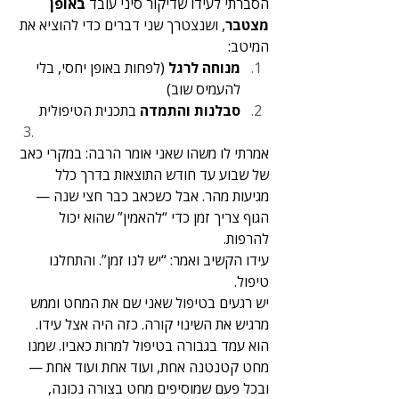
הסברתי לעידו שדיקור סיני עובד 
באופן 
מצטבר
, ושנצטרך שני דברים כדי להוציא את 
המיטב:
מנוחה לרגל
 (לפחות באופן יחסי, בלי 
להעמיס שוב)
סבלנות והתמדה
 בתכנית הטיפולית
אמרתי לו משהו שאני אומר הרבה: במקרי כאב 
של שבוע עד חודש התוצאות בדרך כלל 
מגיעות מהר. אבל כשכאב כבר חצי שנה — 
הגוף צריך זמן כדי “להאמין” שהוא יכול 
להרפות.
עידו הקשיב ואמר: “יש לנו זמן”. והתחלנו 
טיפול.
יש רגעים בטיפול שאני שם את המחט וממש 
מרגיש את השינוי קורה. כזה היה אצל עידו. 
הוא עמד בגבורה בטיפול למרות כאביו. שמנו 
מחט קטנטנה אחת, ועוד אחת ועוד אחת — 
ובכל פעם שמוסיפים מחט בצורה נכונה, 