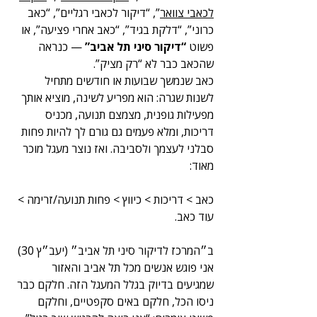
לכאבי צוואר
”, “דיקור לכאבי רגליים”, “כאב 
כרוני”, “דלקת בגיד”, “כאב אחרי פציעה”, או 
פשוט 
“דיקור סיני תל אביב”
 — כנראה 
שהכאב כבר לא “רק מציק”.
כאב שנמשך שבועות או חודשים מתחיל 
לשנות שגרה: הוא מפריע לשינה, מוציא אותך 
מפעילות גופנית, מצמצם תנועה, מכניס 
דריכות, ומלא פעמים גם גורם לך להיות פחות 
סבלני לעצמך ולסביבה. ואז נוצר מעגל מוכר 
מאוד:
כאב > דריכות > כיווץ > פחות תנועה/זרימה > 
עוד כאב.
ב״המרכז לדיקור סיני תל אביב״ (יעב״ץ 30) 
אני פוגש אנשים מכל תל אביב והאזור 
שמגיעים בדיוק בגלל המעגל הזה. חלקם כבר 
ניסו הכל, חלקם באים סקפטיים, וחלקם 