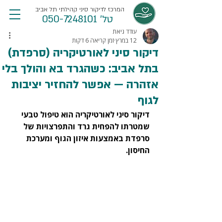
המרכז לדיקור סיני קהילתי תל אביב
טל' 050-7248101
עודד גיאת
12 במרץ
זמן קריאה 6 דקות
דיקור סיני לאורטיקריה (סרפדת)
בתל אביב: כשהגרד בא והולך בלי
אזהרה — אפשר להחזיר יציבות
לגוף
דיקור סיני לאורטיקריה הוא טיפול טבעי 
שמטרתו להפחית גרד והתפרצויות של 
סרפדת באמצעות איזון הגוף ומערכת 
החיסון.