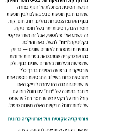
מדוקדקת ומעמיקה של בסיס חוסר האיזון
.
הגישה הסינית מסתכלת על הגוף בצורה 
שמחברת בין תופעות טבע בעולם לבין תופעות 
בגוף האדם: הצטברות נוזלים, רוח, חום, קור, 
חוסר הזנה, רטיבות יתר בשל חוסר ניקוז.
זה נשמע אולי פילוסופי, אבל זה מאוד פרקטי 
בקליניקה:"
רוח"
 למשל, באה והולכת 
במהירות ומתפזרת לאזורים שונים — בדיוק 
כמו אורטיקריה שמתבטאת בפריחות אדומות 
שמופיעות ונעלמות באזורים שונים בגוף. ולכן 
אורטיקריה ברפואה הסינית בדרך כלל 
מתבטאת כרוח בשילוב התבטאות נוספת אחת 
או שתיים.ההבנה הזו עוזרת לדייק: האם 
מדובר בתמונה של “רוח” עם חום? רוח עם 
קור? רוח על רקע יובש או חסר דם? או עומס 
של לחות־חום? הדקויות האלה משנות טיפול.
אורטיקריה אקוטית מול אורטיקריה כרונית
יש אורטיקריה שמופיעה לתקופה קצרה 