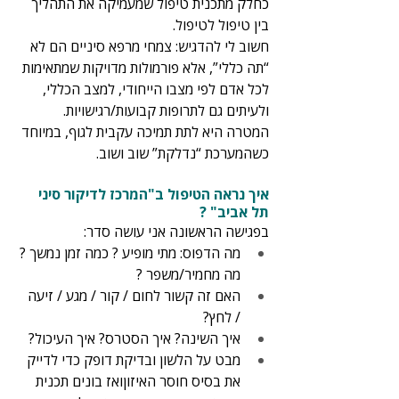
כחלק מתכנית טיפול שמעמיקה את התהליך 
בין טיפול לטיפול.
חשוב לי להדגיש: צמחי מרפא סיניים הם לא 
“תה כללי”, אלא פורמולות מדויקות שמתאימות 
לכל אדם לפי מצבו הייחודי, למצב הכללי, 
ולעיתים גם לתרופות קבועות/רגישויות. 
המטרה היא לתת תמיכה עקבית לגוף, במיוחד 
כשהמערכת “נדלקת” שוב ושוב.
איך נראה הטיפול ב"המרכז לדיקור סיני 
תל אביב" ?
בפגישה הראשונה אני עושה סדר:
מה הדפוס: מתי מופיע ? כמה זמן נמשך ? 
מה מחמיר/משפר ?
האם זה קשור לחום / קור / מגע / זיעה 
/ לחץ?
איך השינה? איך הסטרס? איך העיכול?
מבט על הלשון ובדיקת דופק כדי לדייק 
את בסיס חוסר האיזוןואז בונים תכנית 