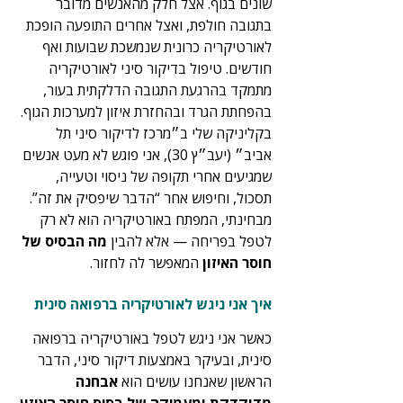
שונים בגוף. אצל חלק מהאנשים מדובר 
בתגובה חולפת, ואצל אחרים התופעה הופכת 
לאורטיקריה כרונית שנמשכת שבועות ואף 
חודשים. טיפול בדיקור סיני לאורטיקריה 
מתמקד בהרגעת התגובה הדלקתית בעור, 
בהפחתת הגרד ובהחזרת איזון למערכות הגוף.
בקליניקה שלי ב״מרכז לדיקור סיני תל 
אביב״ (יעב״ץ 30), אני פוגש לא מעט אנשים 
שמגיעים אחרי תקופה של ניסוי וטעייה, 
תסכול, וחיפוש אחר “הדבר שיפסיק את זה”. 
מבחינתי, המפתח באורטיקריה הוא לא רק 
לטפל בפריחה — אלא להבין 
מה הבסיס של 
חוסר האיזון
 המאפשר לה לחזור.
איך אני ניגש לאורטיקריה ברפואה סינית
כאשר אני ניגש לטפל באורטיקריה ברפואה 
סינית, ובעיקר באמצעות דיקור סיני, הדבר 
הראשון שאנחנו עושים הוא 
אבחנה 