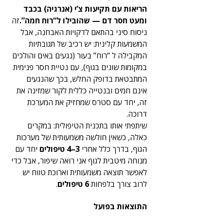
הריאות עם תקיעות צ’י (אנרגיה) בכבד 
ומעט חסר דם — שהובילו ל“רוח חמה”.
זה 
ניסוח סיני בהתאם לדקויות האבחנה, אבל 
המשמעות קלינית: יש רכיב של תגובתיות 
המקבילה ל “רוח” בעור (נגעים באים והולכים 
במקומות שונים בגוף), עם נטיית חסר פנימית 
המתבטאת בדופק החלש, בכך שהנגעים 
אינם חמים ובנטייה כללית לקור שמזינה את 
זה, יחד עם סטרס שמחזיק את המערכת 
דרוכה.
שיתפתי אותו בתכנית הטיפולית: במקרים 
כאלה, כשאין חולשה משמעותית של מערכות 
הגוף, בדרך כלל אחרי 
3–4 טיפולים
 יחד עם 
מנוחה מיטבית לגוף אני רואה שיפור, אבל כדי 
לאפשר תוצאה משמעותית וארוכת טווח יש 
לרוב צורך בלפחות 
6 טיפולים
.
התוצאות בפועל