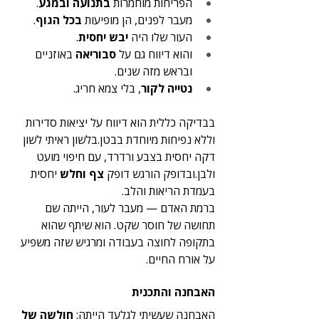
הפריחות מוחמרות 
בתנועה ובמגע
.
מעבר לפנים, הן מופיעות 
בכל הגוף
.
העור שלו היה 
יבש יחסית
.
והוא דיווח גם על 
סבוריאה
 באוזניים 
ובראש מזה שנים.
נטייה לקור
, בלי צמא חריג.
בבדיקה כללית הוא דיווח על יציאות סדירות 
וללא נפיחות מיוחדת בבטן.בלשון ראיתי לשון 
דקה יחסית בצבע ורדרד, עם חיפוי מועט 
ולבן.ובדופק הורגש דופק 
צף וחלש
 יחסית 
בעמדת הריאות והלב.
ברמת האדם — מעבר לעור, הייתה שם 
תחושה של חוסר שקט. הוא שיתף שהוא 
בתקופה לחוצה בעבודה ומרגיש שזה משפיע 
על אורח החיים.
האבחנה והתכנית
האבחנה שעשיתי לגלעד הייתה: 
חולשה של 