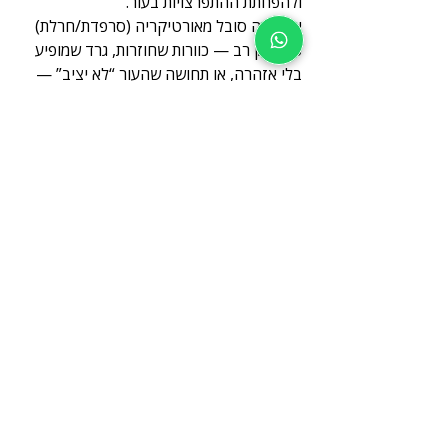
ולהפחתת ההתפרצויות בעור.
אם אתה סובל מאורטיקריה (סרפדת/חרלת) 
כבר זמן רב — כוורות שחוזרות, גרד שמופיע 
בלי אזהרה, או תחושה שהעור “לא יציב” — 
ייתכן שטיפול בדיקור סיני יכול לעזור לייצב 
את הגוף ולהפחית את ההתפרצויות.
אני מזמין אותך לשיחת טלפון קצרה כדי 
להבין את הדפוס של האורטיקריה, לבדוק 
האם דיקור סיני מתאים למצבך, ולהתחיל 
תהליך טיפול רגוע ומקצועי שמכוון להחזיר 
יציבות לעור ולמערכת כולה.
צרו קשר
0507248101