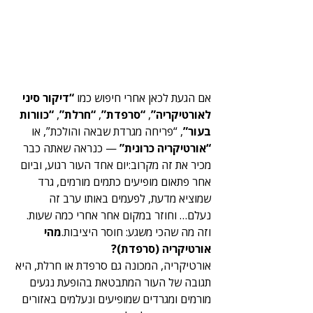
אם הגעת לכאן אחרי חיפוש כמו 
“דיקור סיני 
לאורטיקריה”
, 
“סרפדת”
, 
“חרלת”
, 
“כוורות 
בעור”
, “פריחה מגרדת שבאה והולכת”, או 
“אורטיקריה כרונית”
 — כנראה שאתה כבר 
מכיר את זה מקרוב:יום אחד העור רגוע, וביום 
אחר פתאום מופיעים כתמים מורמים, גרד 
שמוציא מדעת, לפעמים באותו ערב זה 
נעלם… וחוזר במקום אחר אחרי כמה שעות. 
וזה מה שהכי משגע: חוסר היציבות.
מהי 
אורטיקריה (סרפדת)?
אורטיקריה, המכונה גם סרפדת או חרלת, היא 
תגובה של העור המתבטאת בהופעת נגעים 
מורמים ומגרדים שמופיעים ונעלמים באזורים 