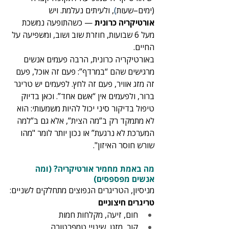
(ימים–שעות
)
, ולעיתים נעלמת. ויש 
אורטיקריה כרונית
 — כשהתופעה נמשכת 
מעל 6 שבועות, חוזרת שוב ושוב, ומשפיעה על 
החיים.
באורטיקריה כרונית, הרבה פעמים אנשים 
מרגישים שהם “במרדף”: פעם זה אוכל, פעם 
זה מזג אוויר, פעם זה לחץ. לפעמים יש טריגר 
ברור, ולפעמים אין “אשם אחד”. וכאן בדיוק 
טיפול בדיקור סיני יכול להיות משמעותי: הוא 
לא מתמקד רק ב”מה הצית”, אלא גם ב”למה 
המערכת לא נרגעת” או נכון יותר לומר "מהו 
שורש חוסר האיזון".
מה באמת מחמיר אורטיקריה? (ומה 
אנשים מפספסים)
מניסיון, הטריגרים הנפוצים מתחלקים לשניים:
טריגרים חיצוניים
חום, זיעה, מקלחות חמות
קור, מזגן, שינויי טמפרטורה