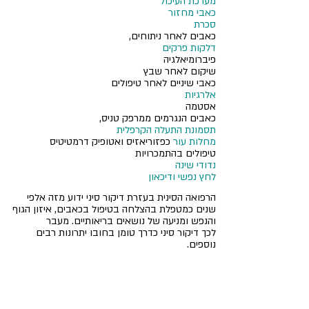
מערכת העיכול
כאבי מחזור
סכרת
כ
אבים לאחר ניתוחים,
דלקות פרקים
פיברומיאלגיה
שיקום לאחר שבץ
כאבי שיניים לאחר טיפולים
אלרגיות
אסטמה
כאבים הנגרמים ממרפק טניס,
תסמונת התעלה הקרפלית
מחלות עור
כפזוריאזיס ואטופיק דרמטיטיס
טיפולים בהתמכרויות
נדודי שינה
לחץ נפשי
ו
דיכאון
הרפואה הסינית בעזרת דיקור סיני ידוע מזה אלפי
שנים כמטפלת בהצלחה בטיפול בכאבים, איזון הגוף
והנפש ומניעה של נושאים בריאותיים. מעבר
לכך
דיקור סיני כדרך טומן בחובו יתרונות רבים
נוספים.