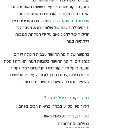
עצביים הנקראים נוירוטרנסמיטורים.
בזמן הדיקור ישנו גירוי עצבי ששולח אותות למח.
המח בתורו משחרר הורמונים מסויימים כמו
אנדרופינים
ו
אנקפלינים
שמשכחים ומורידים כאב
וגורמים לתחושות של שלווה ורוגע. מעבר לכך
הדיקור יכול להפיג כאב על ידי הפחתת תגובות
דלקתיות בגוף.
בהקשר של חוסר תחושה עצבית היכולה לגרום
לנמלולים וחוסר תחושה בקצוות הגוף, תאוריה נוספת
טוענת כי על ידי דיקור סיני ניתן לגרום למח לעודד
גורמי גדילה עצביים ובכך לעזור לעצבים מסוימים
להיווצר מחדש ולסייע לתחושתיות לחזור.
במה דיקור סיני יכול לעזור ?
דיקור סיני מסייע במקרי בריאות רבים בינהם :
כאבי גב
,
ברכיים
, כאבי ראש
בחילות וסחרחורות