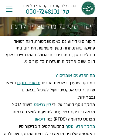
המרכז לדיקור סיני קהילתי תל אביב
טל' 050-7248101
דיקור סיני כל מה שצריך לדעת
דיקור סיני הידוע גם כאקופונקטורה, הינה רפואה
עתיקה שהתפתחה בסין ומשמשת את רוב בתי
החולים בסין, במרבית בתי החולים המרכזיים בארץ
היום ישנם מחלקות הנעזרות בדיקור סיני.
מה המדענים אומרים ?
במחקר שנערך בארצות הברית
מדענים חקרו
ומצאו
שדיקור סיני אפקטיבי ויעיל לטיפול בכאבים
ובבחילות.
מחקר נוסף הנערך על ידי
סין גראנט
בשנת 2017
מראה כי דיקור סיני עוזר לתופעות לוואי הנגרמות
מפוסט טראומה (PTDS) כמו
דיכאון.
מחקר מדעי נוסף
בהקשר לטיפול בדיקור סיני
באטסמה אלרגית מראה כי לקבוצת המחקר ששולבה