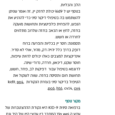
הלב והכליות.
בנוסף יש ל kid9 יכולת לחזק יין, זה אומר שניתן 
להשתמש בה בטיפולי דיקור סיני כדי להרגיע את 
הנפש, להפחית פלפיטציות ותחושות מועקה 
בחזה, לחץ או הכאב בחזה שלרוב מתלווים 
לחרדה או חשש.
תסמונת: חסר יין בכליות והפרעה ברוח
דוֹפֶק בדרך כלל יהייה דק, מהיר, אולי לא סדיר.
אינדיקציות למצבים כאלו יכולים להיות עייפות, 
חוסר שקט, דיכאון, חרדה, נדודי שינה. 
לדוגמא בטיפול עבור  דפיקות לב, פחד, חשש, 
תחושת חום ותסיסה בחזה. שווה לשקול את 
הטיפול בדיקור סיני בעזרת הנקודות kid9, 
, 
sp4
.
pc6
, 
ht6,
 cv14, 
cv4
מקור נוסף
ברפואה סינית KID-9 היא נקודת הההצטברות של 
ערוץ ה Yin wei המחבר בין ערוצי היין של היד וגם 