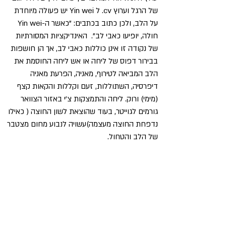
של הרגל וערוץ cv. ל Yin wei יש פעולה מיוחדת 
על הלב, ולכן כתוב בכתבים: "כאשר ה-Yin wei  
חולה, יופיעו כאבי לב".  האינדיקציות המסורתיות 
של נקודה זו אינן כוללות כאבי לב, אך הן חושפות 
בבירור דפוס של ליחה או אש ליחה החוסמת את 
הלב המביאה לטירוף, מאניה, הפרעת מאניה 
דיפרסיה, השתוללות, זעם וקללות והקאות קצף 
(מימי) ורוק. ליחה והתמצקות צ'י באזור הצוואר 
גורמים לגוייטר, בעוד שהוצאת לשון החוצה ( כאילו 
נדפחת החוצה מעצמה)עשויה לנבוע מחום מצטבר 
של הלב והטחול.