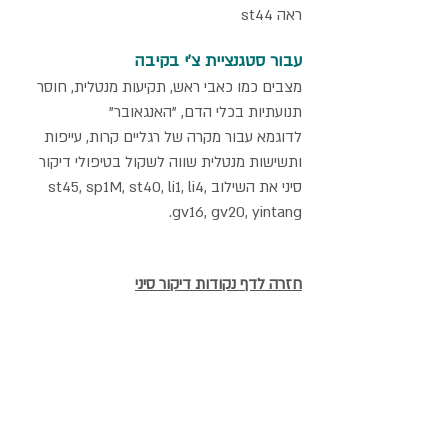
ראה st44
עבור סטגנציית צ'י בקיבה
מצבים כמו כאבי ראש, תקיעות מנטלית, חוסר
תנועתיות בכלי הדם, "האנגאובר"
לדוגמא עבור מקרה של רגליים קרות, עייפות
ותשישות מנטלית שווה לשקול בטיפולי דיקור
סיני את השילוב st45, sp1M, st40, li1, li4,
gv16, gv20, yintang.
חזרה לדף נקודות דיקור סיני