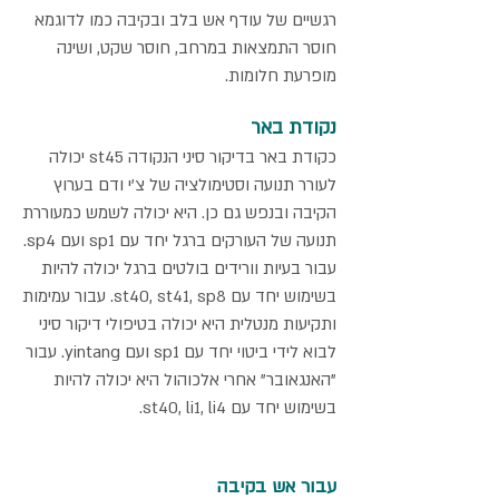
רגשיים של עודף אש בלב ובקיבה כמו לדוגמא
חוסר התמצאות במרחב, חוסר שקט, ושינה
מופרעת חלומות.
נקודת באר
כקודת באר בדיקור סיני הנקודה st45 יכולה
לעורר תנועה וסטימולציה של צ'י ודם בערוץ
הקיבה ובנפש גם כן. היא יכולה לשמש כמעוררת
תנועה של העורקים ברגל יחד עם sp1 ועם sp4.
עבור בעיות וורידים בולטים ברגל יכולה להיות
בשימוש יחד עם st40, st41, sp8. עבור עמימות
ותקיעות מנטלית היא יכולה בטיפולי דיקור סיני
לבוא לידי ביטוי יחד עם sp1 ועם yintang. עבור
"האנגאובר" אחרי אלכוהול היא יכולה להיות
בשימוש יחד עם st40, li1, li4.
עבור אש בקיבה