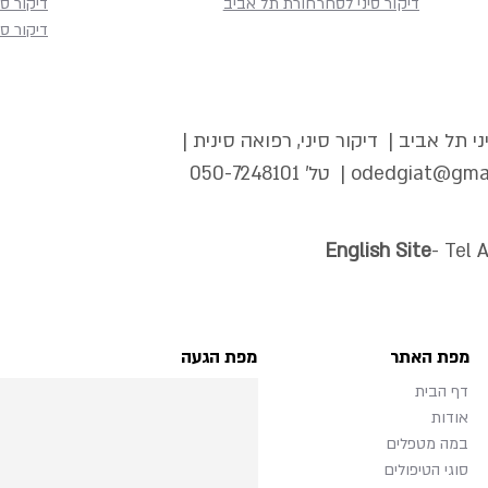
דיקור סיני לסחרחורת תל אביב
דיקור סי
דיקור סי
י תל אביב | דיקור סיני, רפואה סינית |
odedgiat@gma
| טל'
050-7248101
English Site
- Tel 
מפת האתר
מפת הגעה
דף הבית
אודות
במה מטפלים
סוגי הטיפולים