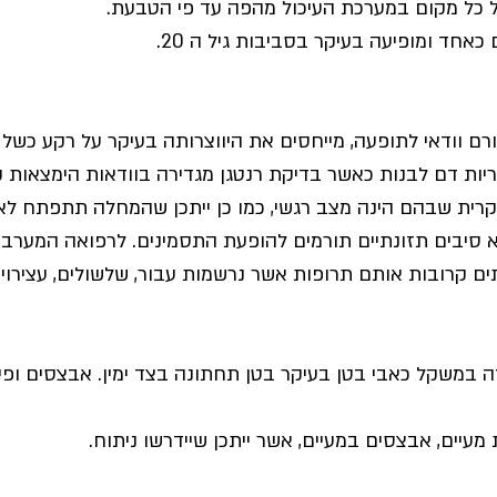
ל כל מקום במערכת העיכול מהפה עד פי הטבעת.
כאחד ומופיעה בעיקר בסביבות גיל ה 20.
ם וודאי לתופעה, מייחסים את היווצרותה בעיקר על רקע כשל
דוריות דם לבנות כאשר בדיקת רנטגן מגדירה בוודאות הימצאות 
רית שבהם הינה מצב רגשי, כמו כן ייתכן שהמחלה תתפתח לאחר
א סיבים תזונתיים תורמים להופעת התסמינים. לרפואה המערבית 
ם קרובות אותם תרופות אשר נרשמות עבור, שלשולים, עצירויות,
ידה במשקל כאבי בטן בעיקר בטן תחתונה בצד ימין. אבצסים ופי
 מעיים, אבצסים במעיים, אשר ייתכן שיידרשו ניתוח.