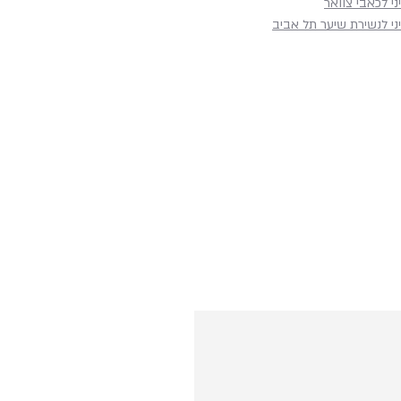
ני לכאבי צוואר
ני לנשירת שיער תל אביב