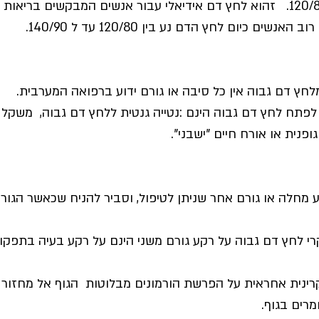
לחץ דם תקין במצבו האידיאלי הינו 120/80. זהוא לחץ דם אידיאלי עבור אנשים המב
 כיום לחץ הדם נע בין 120/80 עד ל 140/90.
לפתח לחץ דם גבוה הינם :נטייה גנטית ללחץ דם גבוה, משקל י
ופנית או אורח חיים "ישבני".
מחלה או גורם אחר שניתן לטיפול, וסביר להניח שכאשר הגורם
בתפקודי הכליות - כ 80% ממקרי לחץ דם גבוה על רקע גורם משני הינם על רקע ב
קרינית אחראית על הפרשת הורמונים מבלוטות הגוף אל מחזור 
מרים בגוף.