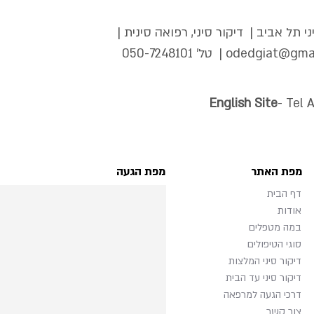
י תל אביב | דיקור סיני, רפואה סינית |
odedgiat@gma
| טל'
050-7248101
English Site
- Tel 
מפת האתר
מפת הגעה
דף הבית
אודות
במה מטפלים
סוגי הטיפולים
דיקור סיני המלצות
דיקור סיני עד הבית
דרכי הגעה למרפאה
צור קשר