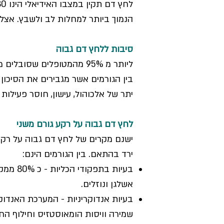
הנמוך ביותר למחלות לב ולשבץ. אצל רוב האנשים
סיבות ללחץ דם גבוה
ליותר מ 95% מהמטופלים שסובלים מלחץ דם גבוה אין כל סיבה או גורם ידוע ברפואה המערבית.
בין הגורמים אשר מגבירים את הסיכון 
יתר של אלכוהול, עישון, חוסר פעילות ג
לחץ דם גבוה על רקע גורם משני
ישנם מקרים של לחץ דם גבוה על רקע 
ירד בהתאם. בין הגורמים הינם:
בעיות 
אשלגן ונוזלים.
בעיות אנדוקריניות - המערכת האנדו
שמירה וויסות הומאוסטזיס וחילוף הח