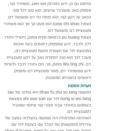
מחמם גם כן, ידוע כמחזק אש ויאנג, משחרר קור,
מפסיק כאב ומשחרר ערוצים. הוא טוב לכל סוגי
הכאב על רקע קור, הוא פותח כלי דם ומשפעל דם.
הצמח chi shao אמנם הוא מעט קר אך הוא משחרר
סטגנציית דם ומשפעל דם.
הצמח pu huang ברפואה סינית מתוק, נייטרלי וחודר
ללב ולכבד, ידוע שמפסיק דימומים בשל איכותו
המכווצת יחד עם העשרת והנעת סטגנציית דם.,
מעבר לכך הוא טוב לפתירת כאב על רקע סטגנציית
דם. Wu ling zhi מתוק, מר, חם וחודר לכבד ולטחול
ידוע שמשחרר דם, פותר סטגנציית דם ומספיק
דימומים בתצורתו המטוגנת.
הערות נוספות
למעשה Shao fu zhu yu tang היא שילוב של tao
hong si wu tang יחד עם shi xiao san ונמצאת
בשימוש במיוחד עבור מצבי קור מחסר שמוביל
לסטגנציית דם.
לאחרונה הפורמולה הזו שומשה בהצלחה במצב של
צירוזיס (התקשות) של הכבד עם בצקות יחד עם
shen di huang, xiang fu, wu yao, tao ren, hong