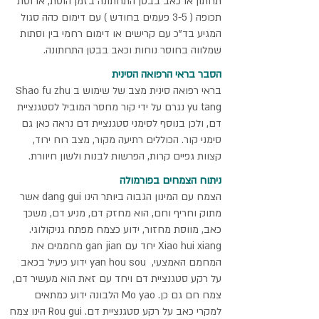
תחתון או כאב בבטן התחתונה בזמן הוסת, או וסת
תכופה ( 3-5 פעמים בחודש ) עם דימום כהה סגול
המגיע בד"כ עם קרישים או דימום רחמי בין וסתות
שמלווה בחוסר נוחות וכאב בבטן התחתונה.
הסבר בראי הרפואה הסינית
בראי רפואה סינית מצב של שימוש ב Shao fu zhu
yu tang נגרם על ידי קור מחסר המוביל לסטגנציית
דם, ולכן בנוסף לסימני סטגנציית דם נראה כאן גם
סימני קור. הכוללים רתיעה מקור, מצב רוח ירוד,
קצוות גפיים קרות, הפרשות לבנות ולשון חיוורת.
ניתוח הצמחים בפורמולה
הצמח עם המינון הגבוה ביותר הינו dang gui אשר
מתוק וחריף וחם, הוא מחזק דם, מניע דם, משכך
כאב, מווסת מחזור, ידוע כצמח מפתח גניקולוגי.
Xiao hui xiang יחד עם gan jian מחממים את
המחמם האמצעי, yan hou sou ידוע כיעיל בכאב
על רקע סטגנציית דם ויחד עם זאת הוא מעשיר דם,
צמח חם גם כן. Mo yao הלבונה ידוע כמתאים
למקרי כאב על רקע סטגנציית דם. Rou gui הינו צמח