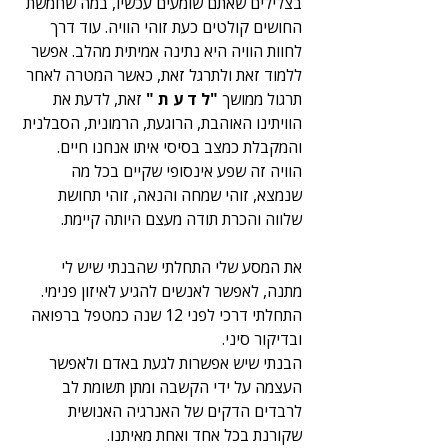
בצלילים שאתם שומעים עכשיו, במה שחמשת 
החושים קולטים כעת זוהי הוויה. עוד דרך 
לחוות הוויה היא נתינה אמיתית מהלב. אפשר 
ללמוד זאת ולתרגל זאת, כאשר המטרה לאחר 
תרגול ממושך 
"ל ד ע ת "
 זאת, לדעת את 
הוויתינו האוהבת, הרוגעת, הרמונית, הסבלנית 
והמקבלת כמצב בסיסי איתו אנחנו חיים.
הוויה זה שפע אינסופי שקיים בכל מה 
שנמצא, זוהי שמחה והנאה, זוהי תחושת 
שלווה והכרת תודה מעצם היותה קיימת.
את המסע שלי התחלתי שהבנתי שיש לי 
מתנה, לאפשר לאנשים להגיע לאיזון פנימי. 
התחלתי דרכי לפני 12 שנה כמטפל ברפואה 
ובדיקור סיני.
הבנתי שיש אפשרות לגעת באדם ולאפשר 
העצמה על ידי הקשבה ומתן תשומת לב 
לרבדים הדקים של האנרגיה האנושית 
שקורנת בכל אחד ואחת מאיתנו.