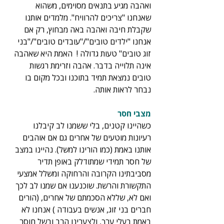
ואהבה מגיע בתנאים מסוימים, משהוא 
שאנחנו "צריכים להרוויח". מלמדים אותנו 
שקבלת חיבה ואהבה באה מבחוץ, רק אם 
אנחנו "ילדים טובים"/"עובדים טובים"/"בני 
זוג טובים" טעות גדולה !  האמת היא שאהבה 
אינה תלוייה בדבר. אהבה וזרימת רגשות 
טובים נמצאת תמיד בתוכנו ובכל מקום בו 
נבחר לראות אותה.
מצבי חסר
כשהיינו קטנים, בלי ששמנו לב קיבלנו 
רעיונות מוטעים של אחרים גם אם אוהבים 
אותנו באמת (כמו הורינו למשל). נהיינו במצב 
של חסר תמידי שמתודלק באופן תדיר 
מסביבתינו הקרובה והרחוקה ומשלל אמצעי 
התקשורת והרשת. שוכנענו אם שמנו לב לכך 
ואם לא, שללא הסכמתם של אחרים, (הורים 
חברים בני זוג, אנשים בעבודה ) אנחנו לא 
באמת בעלי ערך, ולצערינו הרב ובשל חוסר 