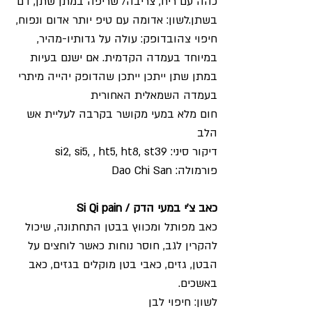
כהה עם ריח, צריבה/ שריפה במתן שתן, דם 
בשתן.לשון: אדומה עם טיפ יותר אדום ונפוח, 
חיפוי צהובדופק: עולה על גדותיו-מהיר, 
במיוחד בעמדה הקדמית. אם ישנם בעיות 
במתן שתן ייתכן ייתכן שהדופק יהייה מיתרי 
בעמדה השמאלית האחורית
חום מלא במעי מקושר בקרבה לעליית אש 
הלב 
דיקור סיני: si2, si5, , ht5, ht8, st39
פורמולה: Dao Chi San
כאב צ'י במעי הדק / Si Qi pain
כאב מפותל ומכווץ בבטן התחתונה, שיכול 
להקרין לגב, חוסר נוחות כאשר לוחצים על 
הבטן, גזים, כאבי בטן מוקלים בגזים, כאב 
באשכים.
לשון: חיפוי לבן