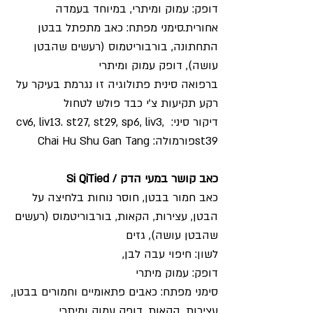
דופק: עמוק ומיתרי, במיוחד בעמדה 
אחורית.סימני מפתח: כאב מתפתל בבטן 
התחתונה, בורבוריטמוס
(רעשים שהבטן 
עושה), דופק עמוק ומיתרי
ברפואה סינית פתולוגיה זו נגרמת בעיקר על 
רקע תקיעות צ'י כבד פולש לטחול
דיקור סיני: cv6, liv13. st27, st29, sp6, liv3, 
st39פורמולה: Chai Hu Shu Gan Tang
כאב קושר במעי הדק / Si QiTied
כאב חמור בבטן, חוסר נוחות בלחיצה על 
הבטן, עצירות, הקאות, בורבוריטמוס (רעשים 
שהבטן עושה), גזים
לשון: חיפוי עבה לבן, 
דופק: עמוק מיתרי
סימני מפתח: כאבים פתאומיים וחמורים בבטן, 
עצירות, הקאות, דופק עמוק ומיתרי