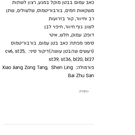
כאב עמום בבטן מוקל במגע, רצון לשתות 
משקאות חמים, בורבוריטמוס, שלשולים, שתן 
רב וחיוור, קור בזרועות
לשון: גוף חיוור, חיפוי לבן
דופק: עמוק, חלש, איטי
סימני מפתח: כאב בטן עמום, בורבוריטמוס 
(רעשים שהבטן עושה)דיקור סיני: cv6, st25, 
st39, st36, bl20, bl27
פורמולה: Xiao Jiang Zong Tang,  Shen Ling 
Bai Zhu San
חזרה>