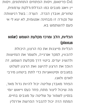
Cv1 פרינאום, ויסות הפתחים התחתונים, ויסות
יין ויאנג מצבים כמו הגדלת/דלקת ערמונית,
טחורים, אובדן הכרה. הערה : בשל רגישותה
של נקודה זו מבחינה אנטומית, לא יצא לי אי
פעם להשתמש בא.
הכליות, הלב ומרכז מקלעת השמש (solar
plexus)
הכליות מייצגות את כח הרצון, היכולת
להכווין, למקד אנרגייה, ולשמר את הנחישות
ולהשיג יעדים. ביטוי דרך מקלעת השמש, זה
הופך את הרצון להישג ואת הרצון לשלוט
במצבים וסיטואציות כדי לתת ביטחון מירבי
לאדם ולאגו.
הפחד מאבדן שליטה יכול להיות גדול מאד,
מה שיכול ליצור מתח, פחד כעס וייאוש יומי
בנסיון לשמור על שליטה על מצבים בחיים.
המתח הזה יכול להגביר הפרשת אדרנלין