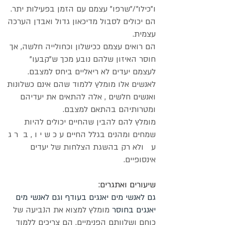
ו"כילו"/"שרפו" עצמם עם הזמן בפעילות יתר.
הם יכולים לסבול מדיכאון גדול ואבדן הערכה
עצמית.
הם רואים עצמם ככישלון וכחולייה חלשה, אך
חוסר האיזון שלהם נובע מכך ש"קבעו"
לעצמם יעדים לא ריאליים ביחס למצבם.
לאנשים אלו מומלץ ללמוד שהם אינם כשלונות
ואנשים חלשים , אלה להתאים את יעדיהם
ומטרותיהם בהתאם למצבם.
מומלץ להם להבין שהחיים יכולים להיות
שמחים ומהנים בגלל החיים ע כ ש י ו , ב ר ג
ע ולא רק בהשגת הצלחות של יעדים
אינסופיים.
שיעורים ואתגרים:
גם לאנשי מים יאנגים בעודף וגם לאנשי מים
יאנגים בחוסר
מומלץ למצוא את הנביעה של
כוחם ושלוותם הפנימיים. הם צריכים ללמוד