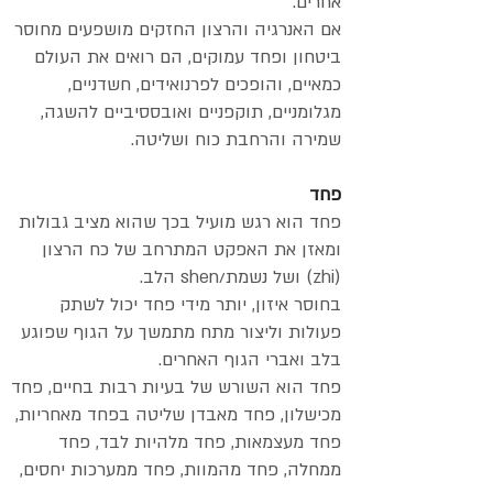
אחרים.
אם האנרגיה והרצון החזקים מושפעים מחוסר
ביטחון ופחד עמוקים, הם רואים את העולם
כמאיים, והופכים לפרנואידים, חשדניים,
מגלומניים, תוקפניים ואובססיביים להשגה,
שמירה והרחבת כוח ושליטה.
פחד
פחד הוא רגש מועיל בכך שהוא מציב גבולות
ומאזן את האפקט המתרחב של כח הרצון
(zhi) ושל נשמת/shen הלב.
בחוסר איזון, יותר מידי פחד יכול לשתק
פעולות וליצור מתח מתמשך על הגוף שפוגע
בלב ואברי הגוף האחרים.
פחד הוא השורש של בעיות רבות בחיים, פחד
מכישלון, פחד מאבדן שליטה בפחד מאחריות,
פחד מעצמאות, פחד מלהיות לבד, פחד
ממחלה, פחד מהמוות, פחד ממערכות יחסים,