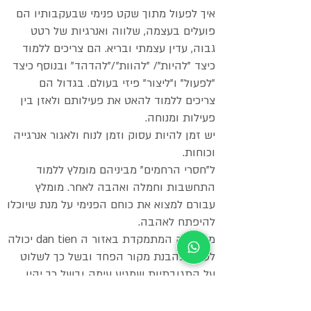
איך לפעול מתוך שקט פנימי שבעקבותיו הם
פועלים בעצמה, שלווה ואנרגיות של רטט
גבוה, עדין עצמתי ובריא. הם צריכים ללמוד
כיצד "להיות"/ "להוות"/"להדהד" ובנוסף כיצד
"לפעול" ו"ליצור" פיזי בעולם. בגדול הם
צריכים ללמוד להאט את פעילותם ולאזן בין
פעילות ומנוחה.
יש זמן להיות עסוק וזמן לנוח ולאגור אנרגייה
וכוחות.
ל"חסרי הרחמים" מביניהם מומלץ ללמוד
התחשבות וחמלה ואהבה לאחר. מומלץ
עבורם למצוא את כוחם הפנימי על מנת שיוכלו
להיפתח לאהבה.
מדיטציה המתמקדת באזור ה dan tien יכולה
לעזור בהבנת מקור הפחד ובשל כך לשלוט
על התגובתיות שמגיע עימה ובשל כך יהיו
פחות מונעים לשלוט על אחרים. בטיפולי דיקור
סיני cv4 יכולה להשתלב עם cv14 לשם כך.