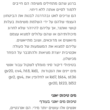
ברגע שהם מתחילים משימה הם חייבים
ללמוד לסיים אותה ללא דיחוי.
הם צריכים לאט ובהדרגה לבנות את הביטחון
העצמי שלהם על ידי השלמת משימות בעלות
קושי ואתגר, אך עליהם להיזהר שלא לחרוג
מיכולותיהם או שהם עלולים למצוא עצמם
מיואשים או מדוכאים, ושוב מתייאשים.
עליהם למצוא את המשמעות של פעולה
אקטיבית יוצרת מציאות ולהתגבר על הפחד
מכישלון.
בטיפולי דיקור סיני מומלץ לשקול עבור אנשי
מים יינים את הנקודות gv20, cv4, ht8, kid1,
kid7, bl64, st36 או לחלופין את gv2, gv4,
gv20, bl23, bl52
מים טיפוס יאנגי
טיפוס מים יאנגי בעודף
אנשים אלו עושים יותר מידי. הם אנרגטיים,