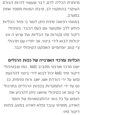
מיותרת הכליה לדם, דבר שעשוי להיות הגורם
העיקרי בהתקפי לב, סיבת המוות מספר אחת
במערב.
במונחי רפואה סינית ניתן לומר כי פחד הכליות
פולש ללב ומקושר עם כעס הכבד. בטיפולי
דיקור סיני נקודות על הכליות ועל ערוץ ה cv
יכולות לבוא לידי ביטוי, אך יחדיו עם תרגולי
צ'י קונג יומיומיים האפקט הטיפולי יגבר.
הכליות ומרכזי האנרגייה של כפות הרגליים
ישנו מרכז אנרגטי מסביב kid1 . כמו שבטיפולי
דיקור סיני kid1 יכול לבוא לידי ביטוי להרגעת
נפש על ידי הורדת אש, יאנג ורוח פנימית, כך
גם על ידי התמקדות בכפות הרגליים בתרגולי
צ'י קונג או בטיפולי שיאצו ניתן להרגיע את
הנפש על כל גווני ההתבטאויות של חוסר
האיזון. מנסיוני עובד נפלא לאיזון במגע, פחות
דיקור סיני.