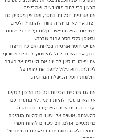
האנרגיה שמאוכסנת בכליות משתלבת עם כח
הרצון כדי לתת מוטיבציה ואמביציה.
אם אנרגיית הכליות בחסר, ואם אין מספיק כח
רצון, אזי לאדם יהייה קשה להתחיל ולסיים
משימות, הוא מתיאש בקלות על ידי כישלונות
ובאופן כללי חסר עמוד שדרה.
אם יש חוסר אנרגייה בכליות ואם כח הרצון
חזק, אזי האדם יכול להישחק, להתיש ולשרוף
את עצמו בניסיון להשיג את היעדים אל מעבר
ליכולתו. הוא עלול לתעב את עצמו על
חולשותיו ועל הכישלון המדומה.
אם גם אנרגיית הכליות וגם כח הרצון חזקים
אז האדם עשוי להיות דינמי, לא מתעייף עם
יעדים ברורים אשר הוא עובד בהתמדה
להשגתם. אנשים אלו עשויים להיות מנהיגים
כריזמטיים, אולם, הם עשויים להיות חסרי
רחמים ולא מתחשבים בבריאותם ובחיים של