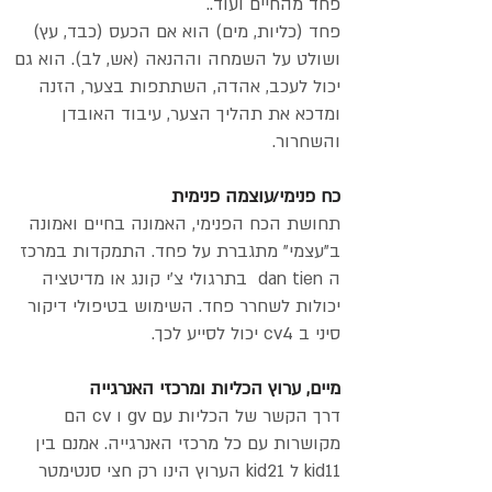
פחד מהחיים ועוד..
פחד (כליות, מים) הוא אם הכעס (כבד, עץ)
ושולט על השמחה וההנאה (אש, לב). הוא גם
יכול לעכב, אהדה, השתתפות בצער, הזנה
ומדכא את תהליך הצער, עיבוד האובדן
והשחרור.
כח פנימי/עוצמה פנימית
תחושת הכח הפנימי, האמונה בחיים ואמונה
ב"עצמי" מתגברת על פחד. התמקדות במרכז
ה dan tien בתרגולי צ'י קונג או מדיטציה
יכולות לשחרר פחד. השימוש בטיפולי דיקור
סיני ב cv4 יכול לסייע לכך.
מיים, ערוץ הכליות ומרכזי האנרגייה
דרך הקשר של הכליות עם gv ו cv הם
מקושרות עם כל מרכזי האנרגייה. אמנם בין
kid11 ל kid21 הערוץ הינו רק חצי סנטימטר