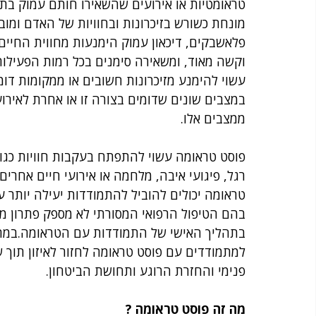
טראומטיות או אירועים שהשאירו חותם עמוק בתת
מונחת כשורש בזיכרונות ובחוויות של האדם ומוב
פלאשבקים, דיכאון עמוק הימנעות מחווית החיי
וקשה מאוד, ומשאירה סימנים בכל רמות הפעילות
עשוי להימנע מזיכרונות חשובים או ממקומות דומ
במצבים שונים שדומים בצורה זו או אחרת לאירו
ממצבים אלו. 
פוסט טראומה עשוי להתפתח בעקבות חוויות כגון 
רגל, פיגועי איבה, מלחמה או אירועי חיים אחרים 
טראומה יכולים להוביל להתמודדות יעילה יותר ע
בהם הטיפול הרפואי המסורתי לא מספק פתרון מיי
בתהליך האישי של התמודדות עם הטראומה.במרכז 
למתמודדים עם פוסט טראומה לחזור לאיזון תוך ש
פנימי והחזרת הרוגע ותחושת הביטחון.
מה זה פוסט טראומה ?