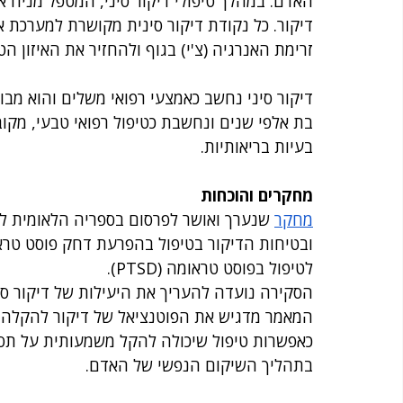
האדם. במהלך טיפולי דיקור סיני, המטפל מניח א
דיקור. כל נקודת דיקור סינית מקושרת למערכת א
זרימת האנרגיה (צ'י) בגוף ולהחזיר את האיזון הט
דיקור סיני נחשב כאמצעי רפואי משלים והוא מבו
בת אלפי שנים ונחשבת כטיפול רפואי טבעי, מקוב
בעיות בריאותיות.
מחקרים והוכחות
מחקר
 שנערך ואושר לפרסום בספריה הלאומית לט
ובטיחות הדיקור בטיפול בהפרעת דחק פוסט טראומ
לטיפול בפוסט טראומה (PTSD).
הסקירה נועדה להעריך את היעילות של דיקור סינ
המאמר מדגיש את הפוטנציאל של דיקור להקלה מ
כאפשרות טיפול שיכולה להקל משמעותית על תסמ
בתהליך השיקום הנפשי של האדם.