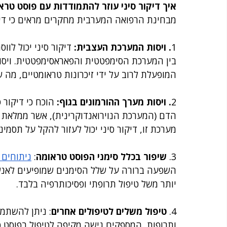
איך דיקור סיני עוזר להתמודדות עם פוסט טרא
מבחינת הרפואה המערבית מחקרים מראים כי דיקור
1
. ויסות המערכת העצבית: 
דיקור סיני יכול לו
בין המערכת הסימפטטית והפאראסימפטטית. ויסו
המופעלת לרוב על ידי זיכרונות טראומטיים, מה
2
. ויסות מערך ההורמונים בגוף:
 הוכח כי דיקור 
הדם (המערכת הנוירואנדוקרינית), אשר ממלאת תפ
מערכת זו, דיקור סיני יכול לעזור להקל על תסמי
3. 
שיפור בכלל סימני הפוסט טראומה
: 
ניתוחים 
השפעה ברורה על שלל הסימנים שמופיעים לאנש
יותר משל טיפול תרופתי ופסיכותרפיה בלבד. 
4. 
טיפול משלים לטיפולים אחרים
: ניתן להשתמש
ותרופות, המספקים גישה מקיפה לטיפול בפוסט טר