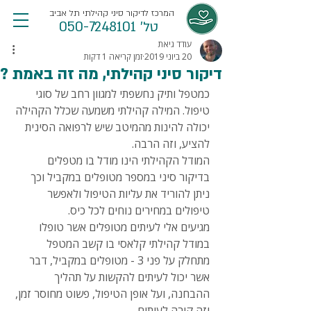
המרכז לדיקור סיני קהילתי תל אביב
טל' 050-7248101
עודד גיאת
20 ביוני 2019
זמן קריאה 1 דקות
דיקור סיני קהילתי, מה זה באמת ?
כמטפל ותיק נחשפתי למגוון רחב של סוגי 
טיפול. המילה קהילתי משמעה שכלל הקהילה 
יכולה להינות מהמיטב שיש לרפואה הסינית 
להציע, וזה הרבה.
המודל הקהילתי הינו מודל בו מטפלים 
בדיקור סיני במספר מטופלים במקביל וכך 
ניתן להוריד את עליות הטיפול ולאפשר 
טיפולים במחירים נוחים לכל כיס.
מגיעים אלי לעיתים מטופלים אשר טופלו 
במודל קהילתי קלאסי בו קשב המטפל 
מתחלק על פני 3 - מטופלים במקביל, דבר 
אשר יכול לעיתים להקשות על תהליך 
ההבחנה, ועל אופן הטיפול, פשוט מחוסר זמן, 
וזה קורה לעיתים.