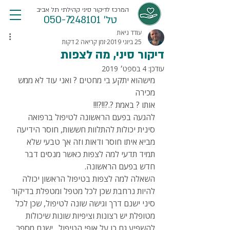
המרכז לדיקור סיני קהילתי תל אביב
טל' 050-7248101
עודד גיאת
25 ביוני 2019
זמן קריאה 2 דקות
דיקור סיני, מה לצפות
עודכן:
4 בספט׳ 2019
מישהוא יתקע בי מחטים ? ואני עוד לא ממש 
מכירה 
אותו ? באמת ?.?!!?!!!
להגעה בפעם הראשונה לטיפול ברפואה 
סינית יכולות להתלוות חששות, חוסר הידיעה 
מביא איתו חוסר ודאות וזה אך טבעי שלא 
תמיד תדעי למה לצפות כאשר מנסים דבר 
חדש בפעם הראשונה. 
השאלה למה לצפות בטיפול הראשון יכולה 
להיות נרחבת שכן לכל מטפל ומטפלת בדיקור 
סיני ישנם דרך וגישה שונה לטיפול, שכן לכל 
מטופלת יש רצונות וציפיות שונות שיכולות 
להשפיע גם כן על אופי הטיפול.  ישנם מספר 