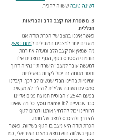
לשינה טובה
 ששווה להכיר.
3. משפרת את קצב הלב והבריאות 
הכללית
כאשר איננו במצב של הכרת תודה אנו 
מועדים יותר למצבים המובילים ל
מתח נפשי
, 
מה שמאץ את קצב הלב ומעלה את רמת 
הורמוני הסטרס בגוף, הגוף במצבים אלו 
למעשה עובר למצב "הישרדותי" נהייה דרוך 
וחסר מנוחה זה יכול לקרות בפעילויות 
יומיומיות בחיינו מבלי שנשים לב לכך, קיבלנו 
סמס עם תשובה שלילית ? הילד לא מקשיב 
בפעם ה254 ? הבוסית חמוצת פנים אליינו 
כבר שבועיים ? you name it  כל מה שאינו 
לרוחיינו יכול להלחיץ אותנו ולגרום לגוף 
להידרך ולהיכנס למצב של מתח.
הכרת תודה היא מצב בו הגוף בשלווה, כאשר 
הגוף בשלווה הוא נמצא במצבו האידיאלי, כמו 