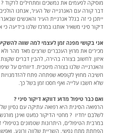
מוסיקה לפעמים את נמשכים ומתחילים לרקוד ? 
דבר קורה עם האנרגייה של העיר, אנחנו הולכים 
ייתכן כי זה בגלל אנרגיית העיר והאנשים שבאנרגי
דיקור סיני משאיר אותנו במרכז שלנו בידיעה כי א
אני בקושי מפנה זמן לעצמי למה שווה להשקיע 
מכירים את מרוץ העכברים שרצים מאד מהר ולא יו
איזון. לחשוב בצורה בהירה, להבין דברים שקצת 
והאנרגייה שלנו בצורה מיטבית. דיווחים על שיפור
חשיבה מחוץ לקופסא שפתחה פתח להזדמנויות חד
שלא חשבו עלייה ואף חסכו זמן בשל כך.
ואם כבר טיפול מדוע דווקא דיקור סיני ?
הרפואה הסינית היא רפואה עתיקה עם נסיון של א
לשלבם יחדיו  ? מחטי הדיקור כמעט ואינן מורג
במרבית הטיפולים, היתרונות שטמונים בטיפולי דיק
הפחתת מתח נפשי, השריית שלווה ורוגע, ואפשרות