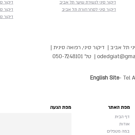
דיקור סיני לנשירת שיער תל אביב
דיקור סי
דיקור סיני לסחרחורת תל אביב
דיקור סי
דיקור סי
י תל אביב | דיקור סיני, רפואה סינית |
odedgiat@gma
| טל'
050-7248101
English Site
- Tel 
מפת האתר
מפת הגעה
דף הבית
אודות
במה מטפלים