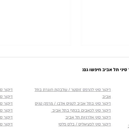
סיני תל אביב חיפשו גם:
דיקור סיני להרפס זוסטר / שלבקת חוגרת בתל
דיקור סי
אביב
דיקור סי
 הבית בתל אביב:
דיקור סיני לשיעול בתל אביב:
דיקור סיני בתל אביב לטניס אלבו / מרפק טניס
דיקור ס
במיטבה למי
טיפול ממוקד לשיעול יבש,
דיקור סיני לכאבים בכתף​ בתל אביב
דיקור ס
ע לקליניקה
טורדני ושיעול שמחמיר בשכיבה
דיקור סיני אלרגיות תל אביב
דיקור סי
דיקור סיני לפציאליס / בלס פלסי
דיקור סי